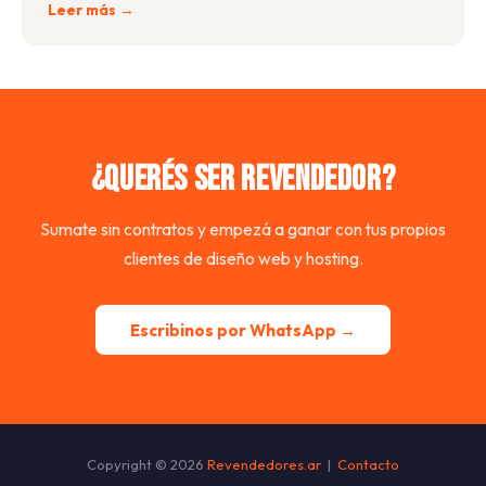
Leer más →
¿Querés ser revendedor?
Sumate sin contratos y empezá a ganar con tus propios
clientes de diseño web y hosting.
Escribinos por WhatsApp →
Copyright © 2026
Revendedores.ar
|
Contacto